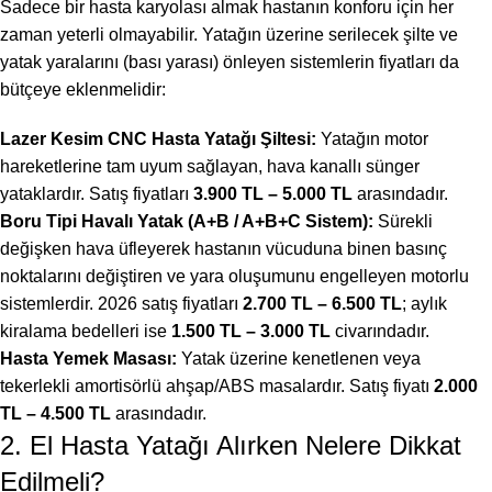
Sadece bir hasta karyolası almak hastanın konforu için her
zaman yeterli olmayabilir. Yatağın üzerine serilecek şilte ve
yatak yaralarını (bası yarası) önleyen sistemlerin fiyatları da
bütçeye eklenmelidir:
Lazer Kesim CNC Hasta Yatağı Şiltesi:
Yatağın motor
hareketlerine tam uyum sağlayan, hava kanallı sünger
yataklardır. Satış fiyatları
3.900 TL – 5.000 TL
arasındadır.
Boru Tipi Havalı Yatak (A+B / A+B+C Sistem):
Sürekli
değişken hava üfleyerek hastanın vücuduna binen basınç
noktalarını değiştiren ve yara oluşumunu engelleyen motorlu
sistemlerdir. 2026 satış fiyatları
2.700 TL – 6.500 TL
; aylık
kiralama bedelleri ise
1.500 TL – 3.000 TL
civarındadır.
Hasta Yemek Masası:
Yatak üzerine kenetlenen veya
tekerlekli amortisörlü ahşap/ABS masalardır. Satış fiyatı
2.000
TL – 4.500 TL
arasındadır.
2. El Hasta Yatağı Alırken Nelere Dikkat
Edilmeli?