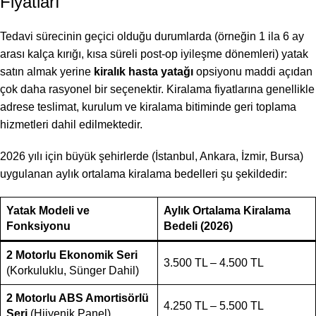
Fiyatları
Tedavi sürecinin geçici olduğu durumlarda (örneğin 1 ila 6 ay
arası kalça kırığı, kısa süreli post-op iyileşme dönemleri) yatak
satın almak yerine
kiralık hasta yatağı
opsiyonu maddi açıdan
çok daha rasyonel bir seçenektir. Kiralama fiyatlarına genellikle
adrese teslimat, kurulum ve kiralama bitiminde geri toplama
hizmetleri dahil edilmektedir.
2026 yılı için büyük şehirlerde (İstanbul, Ankara, İzmir, Bursa)
uygulanan aylık ortalama kiralama bedelleri şu şekildedir:
Yatak Modeli ve
Aylık Ortalama Kiralama
Fonksiyonu
Bedeli (2026)
2 Motorlu Ekonomik Seri
3.500 TL – 4.500 TL
(Korkuluklu, Sünger Dahil)
2 Motorlu ABS Amortisörlü
4.250 TL – 5.500 TL
Seri
(Hijyenik Panel)