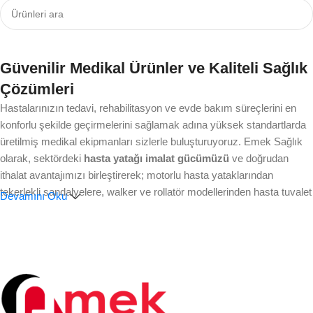
Güvenilir Medikal Ürünler ve Kaliteli Sağlık
Çözümleri
Hastalarınızın tedavi, rehabilitasyon ve evde bakım süreçlerini en
konforlu şekilde geçirmelerini sağlamak adına yüksek standartlarda
üretilmiş medikal ekipmanları sizlerle buluşturuyoruz. Emek Sağlık
olarak, sektördeki
hasta yatağı imalat gücümüzü
ve doğrudan
ithalat avantajımızı birleştirerek; motorlu hasta yataklarından
tekerlekli sandalyelere, walker ve rollatör modellerinden hasta tuvalet
Devamını Oku
sandalyelerine kadar geniş bir ürün yelpazesi sunuyoruz.
Kategorimizde yer alan tüm ürünler, hastalarımızın mobilite
özgürlüğünü maksimuma çıkarmak ve günlük yaşam kalitelerini
artırmak amacıyla titizlikle seçilmiştir.
Sağlık profesyonellerinin, kliniklerin, medikal firmaların ve hasta
yakınlarının ihtiyaçlarına en doğru çözümleri sunarken; dayanıklılık,