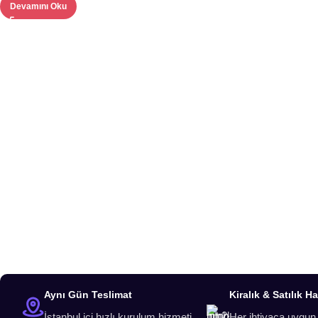
Devamını Oku
Aynı Gün Teslimat
Kiralık & Satılık H
İstanbul içi hızlı kurulum hizmeti
Her ihtiyaca uygun