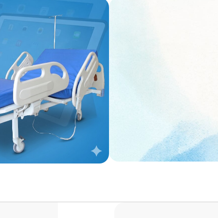
4 MOTORLU FULL ABS
HASTA KARYO
Profesyonel tasarım, trendele