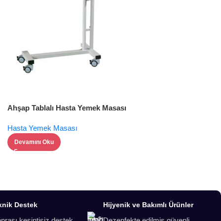
Ahşap Tablalı Hasta Yemek Masası
Hasta Yemek Masası
Devamını Oku
knik Destek
Hijyenik ve Bakımlı Ürünler
onrası kesintisiz destek
Dezenfekte edilmiş güvenli