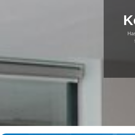
K
Has