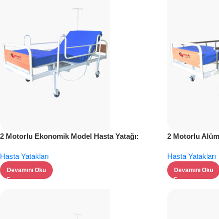
askısı ve şilte dahil. Evde bakımın
profesyonel çözümü.
Özel İndirim!
Sipariş Ver
2 Motorlu Ekonomik Model Hasta Yatağı:
2 Motorlu Alü
Konforlu ve Güvenli
Yatağı – Üstün
Hasta Yatakları
Hasta Yatakları
Devamını Oku
Devamını Oku