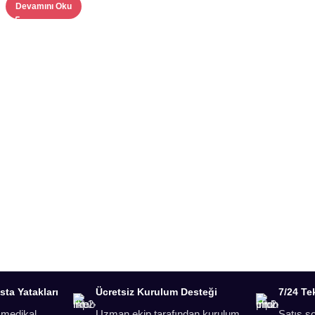
Devamını Oku
asta Yatakları
Ücretsiz Kurulum Desteği
7/24 Te
 medikal
Uzman ekip tarafından kurulum
Satış s