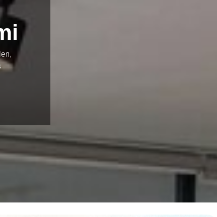
mi
len,
ş