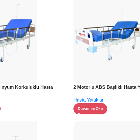
hareket kabiliyeti. İleri düzey 
için özel olarak tasarlandı.
Sipariş Ver
minyum Korkuluklu Hasta
2 Motorlu ABS Başlıklı Hasta 
 Konfor ve Güvenlik
Konfor ve Güvenlik
Hasta Yatakları
Devamını Oku