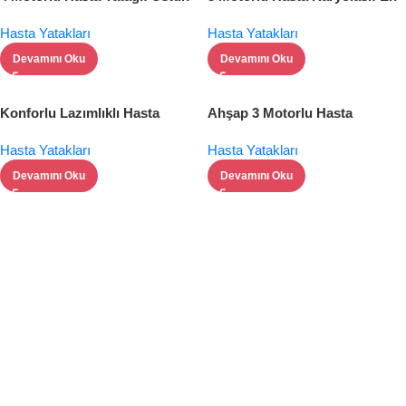
Konfor ve Güvenlik
Konforlu Yatak Seçimi
Hasta Yatakları
Hasta Yatakları
Devamını Oku
Devamını Oku
Konforlu Lazımlıklı Hasta
Ahşap 3 Motorlu Hasta
Yatağı
Karyolası
Hasta Yatakları
Hasta Yatakları
Devamını Oku
Devamını Oku
Ekonomik ve konforlu çözümler
D
K
Kiralık Hasta Yatakları
a
i
i
Kira
Ki
y
r
Ürünleri İncele
Has
H
a
a
Yat
Ya
n
l
l
ı
ı
ı
D
k
k
l
2
ı
M