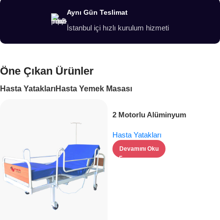
Aynı Gün Teslimat
İstanbul içi hızlı kurulum hizmeti
Öne Çıkan Ürünler
Hasta Yatakları
Hasta Yemek Masası
2 Motorlu Alüminyum
Korkuluklu Hasta Yatağı –
Hasta Yatakları
Üstün Konfor ve Güvenlik
Devamını Oku