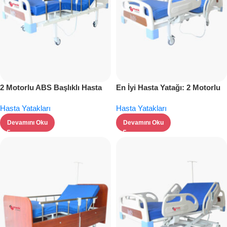
2 Motorlu ABS Başlıklı Hasta
En İyi Hasta Yatağı: 2 Motorlu
Yatağı: Üstün Konfor ve
Full ABS Özellikli Model
Hasta Yatakları
Hasta Yatakları
Güvenlik
Devamını Oku
Devamını Oku