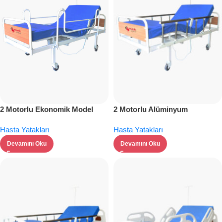
2 Motorlu Ekonomik Model
2 Motorlu Alüminyum
Hasta Yatağı: Konforlu ve
Korkuluklu Hasta Yatağı –
Hasta Yatakları
Hasta Yatakları
Güvenli
Üstün Konfor ve Güvenlik
Devamını Oku
Devamını Oku