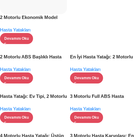
2 Motorlu Ekonomik Model
Hasta Yatağı: Konforlu ve
Hasta Yatakları
Güvenli
Devamını Oku
2 Motorlu ABS Başlıklı Hasta
En İyi Hasta Yatağı: 2 Motorlu
Yatağı: Üstün Konfor ve
Full ABS Özellikli Model
Hasta Yatakları
Hasta Yatakları
Güvenlik
Devamını Oku
Devamını Oku
Hasta Yatağı: Ev Tipi, 2 Motorlu
3 Motorlu Full ABS Hasta
Ahşap Hasta Yatağı
Yatağı: İleri Teknoloji ve Konfor
Hasta Yatakları
Hasta Yatakları
Devamını Oku
Devamını Oku
4 Motorlu Hasta Yatağı: Üstün
3 Motorlu Hasta Karyolası: En